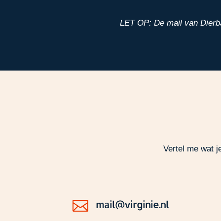
LET OP: De mail van Dierba
Vertel me wat j

mail@virginie.nl