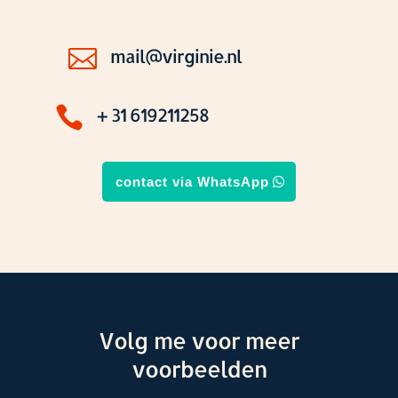

mail@virginie.nl

+ 31 619211258
contact via WhatsApp
Volg me voor meer
voorbeelden